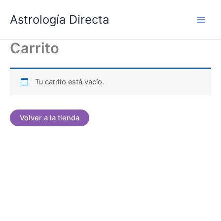
Ir
Astrología Directa
al
contenido
Carrito
Tu carrito está vacío.
Volver a la tienda