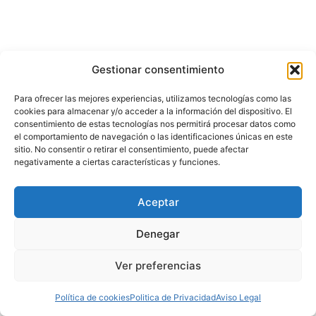
Gestionar consentimiento
Para ofrecer las mejores experiencias, utilizamos tecnologías como las
cookies para almacenar y/o acceder a la información del dispositivo. El
consentimiento de estas tecnologías nos permitirá procesar datos como
el comportamiento de navegación o las identificaciones únicas en este
sitio. No consentir o retirar el consentimiento, puede afectar
© 2026 Astrología Directa .
Términos del servicio
·
Politica de
negativamente a ciertas características y funciones.
Privacidad .
Ley de Protección de Datos
Esta web pertenece al Grupo Luz en Acuario
Aceptar
Denegar
Ver preferencias
Tarot de Diego Verona
.
Tu Suerte Online
.
D
iego Verona
.
Astrología Directa
Política de cookies
Politica de Privacidad
Aviso Legal