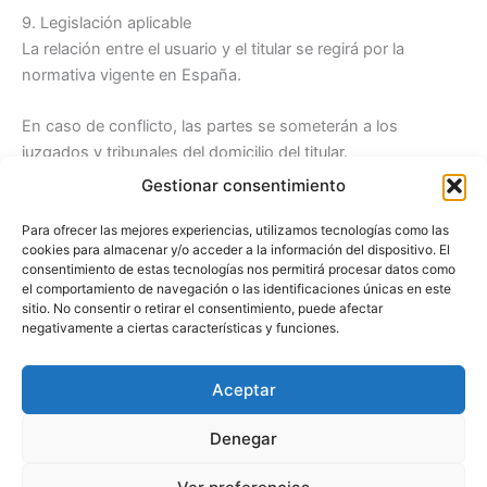
9. Legislación aplicable
La relación entre el usuario y el titular se regirá por la
normativa vigente en España.
En caso de conflicto, las partes se someterán a los
juzgados y tribunales del domicilio del titular.
Gestionar consentimiento
El usuario acepta que el uso de los servicios ofrecidos se
realiza bajo su exclusiva responsabilidad.
Para ofrecer las mejores experiencias, utilizamos tecnologías como las
cookies para almacenar y/o acceder a la información del dispositivo. El
consentimiento de estas tecnologías nos permitirá procesar datos como
el comportamiento de navegación o las identificaciones únicas en este
sitio. No consentir o retirar el consentimiento, puede afectar
© 2026 Astrología Directa .
Términos del servicio
·
Politica de
negativamente a ciertas características y funciones.
Privacidad .
Ley de Protección de Datos
Esta web pertenece al Grupo Luz en Acuario
Aceptar
Denegar